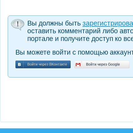
Вы должны быть
зарегистриров
оставить комментарий либо авт
портале и получите доступ ко в
Вы можете войти с помощью аккаунт
Войти через ВКонтакте
Войти через Google
Войти через ВКонтакте
Войти через Google