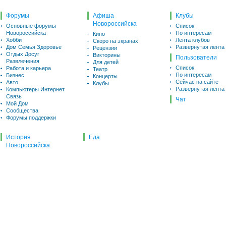
Форумы
Афиша
Клубы
Новороссийска
Основные форумы
Список
Новороссийска
По интересам
Кино
Хобби
Лента клубов
Скоро на экранах
Дом Семья Здоровье
Развернутая лента
Рецензии
Отдых Досуг
Викторины
Пользователи
Развлечения
Для детей
Список
Работа и карьера
Театр
По интересам
Бизнес
Концерты
Сейчас на сайте
Авто
Клубы
Развернутая лента
Компьютеры Интернет
Связь
Чат
Мой Дом
Сообщества
Форумы поддержки
История
Еда
Новороссийска