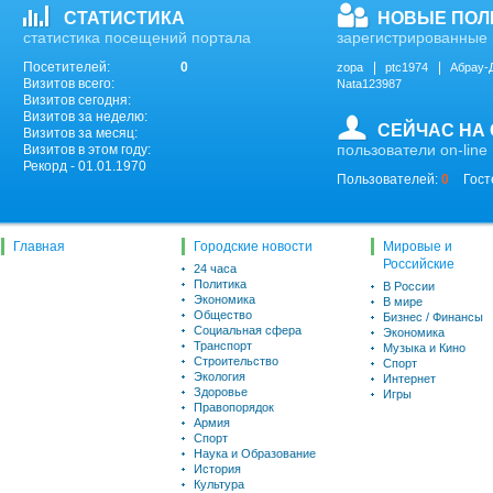
СТАТИСТИКА
НОВЫЕ ПОЛ
статистика посещений портала
зарегистрированные 
Посетителей:
0
zopa
ptc1974
Абрау-
Визитов всего:
Nata123987
Визитов сегодня:
Визитов за неделю:
СЕЙЧАС НА
Визитов за месяц:
пользователи on-line
Визитов в этом году:
Рекорд - 01.01.1970
Пользователей:
0
Гост
Главная
Городские новости
Мировые и
Российские
24 часа
Политика
В России
Экономика
В мире
Общество
Бизнес / Финансы
Социальная сфера
Экономика
Транспорт
Музыка и Кино
Строительство
Спорт
Экология
Интернет
Здоровье
Игры
Правопорядок
Армия
Спорт
Наука и Образование
История
Культура