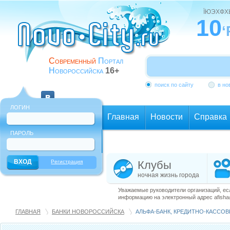
ЇЮЭХФ
10
‘
Современный
Портал
Новороссийска
16+
поиск по сайту
в но
ЛОГИН
Главная
Новости
Справка
ПАРОЛЬ
Еще
Регистрация
Клубы
ночная жизнь города
Уважаемые руководители организаций, ес
информацию на электронный адрес afisha@
ГЛАВНАЯ
БАНКИ НОВОРОССИЙСКА
АЛЬФА-БАНК, КРЕДИТНО-КАСС