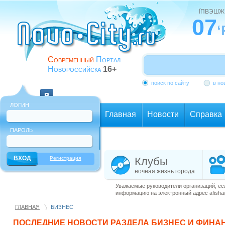
ЇПВЭШЖ
07
‘
Современный
Портал
Новороссийска
16+
поиск по сайту
в но
ЛОГИН
Главная
Новости
Справка
ПАРОЛЬ
Еще
Регистрация
Клубы
ночная жизнь города
Уважаемые руководители организаций, ес
информацию на электронный адрес afisha@
ГЛАВНАЯ
БИЗНЕС
ПОСЛЕДНИЕ НОВОСТИ РАЗДЕЛА
БИЗНЕС И ФИНА