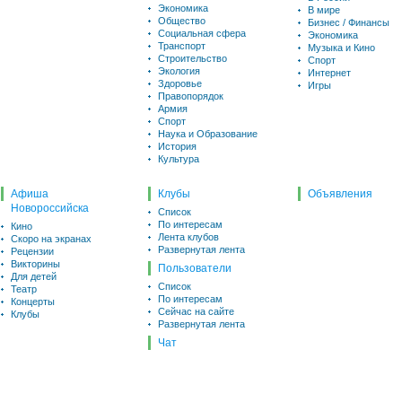
Экономика
В мире
Общество
Бизнес / Финансы
Социальная сфера
Экономика
Транспорт
Музыка и Кино
Строительство
Спорт
Экология
Интернет
Здоровье
Игры
Правопорядок
Армия
Спорт
Наука и Образование
История
Культура
Афиша
Клубы
Объявления
Новороссийска
Список
По интересам
Кино
Лента клубов
Скоро на экранах
Развернутая лента
Рецензии
Викторины
Пользователи
Для детей
Список
Театр
По интересам
Концерты
Сейчас на сайте
Клубы
Развернутая лента
Чат