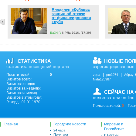
Владелец «Кубани»
заявил об отказе
от финансирования
клуба
БаХФР,
6 РЯа 2016, [17:30]
СТАТИСТИКА
НОВЫЕ ПОЛ
статистика посещений портала
зарегистрированные 
Посетителей:
0
zopa
ptc1974
Абрау-
Визитов всего:
Nata123987
Визитов сегодня:
Визитов за неделю:
СЕЙЧАС НА
Визитов за месяц:
пользователи on-line
Визитов в этом году:
Рекорд - 01.01.1970
Пользователей:
0
Гост
Главная
Городские новости
Мировые и
Российские
24 часа
Политика
В России