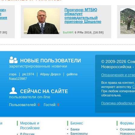
ни»
Прокурор МТБЮ
е
обжалует
ания
оправдательный
приговор Шешелю
7:30]
БаХФР,
6 РЯа 2016, [16:59]
НОВЫЕ ПОЛЬЗОВАТЕЛИ
© 2009-2026 Сов
зарегистрированные новички
Новороссийска -
zopa
ptc1974
Абрау-Дюрсо
gallinna
Ограничения и отв
Nata123987
Все права на контент
интернет-агентству
C
СЕЙЧАС НА САЙТЕ
При любом копирован
обязательна.
пользователи on-line
Политика обработки 
Пользователей:
0
Гостей:
0
ти
Мировые и
Бизнес
Форумы
Российские
Банки
Основны
Банкоматы
Новоросс
В России