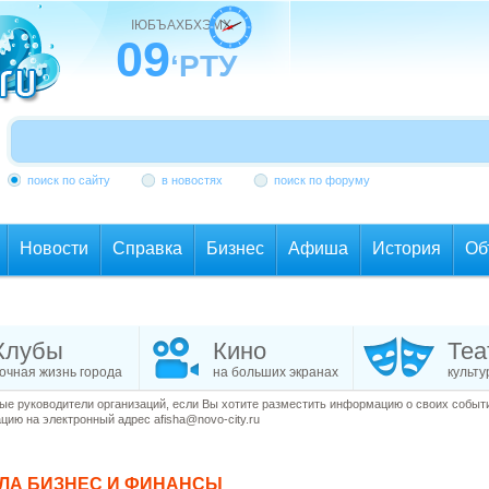
ІЮБЪАХБХЭМХ
09
‘РТУ
поиск по сайту
в новостях
поиск по форуму
Новости
Справка
Бизнес
Афиша
История
Об
Клубы
Кино
Теа
очная жизнь города
на больших экранах
культу
е руководители организаций, если Вы хотите разместить информацию о своих события
ию на электронный адрес afisha@novo-city.ru
ЕЛА
БИЗНЕС И ФИНАНСЫ