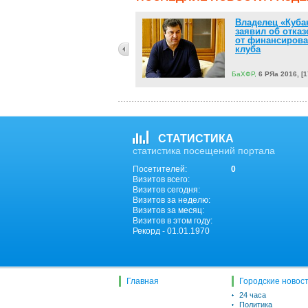
Всемирный банк
Владелец «Куба
ухудшил прогноз
заявил об отказ
по экономике России
от финансиров
клуба
БаХФР,
6 РЯа 2016, [15:46]
БаХФР,
6 РЯа 2016, [1
СТАТИСТИКА
статистика посещений портала
Посетителей:
0
Визитов всего:
Визитов сегодня:
Визитов за неделю:
Визитов за месяц:
Визитов в этом году:
Рекорд - 01.01.1970
Главная
Городские новос
24 часа
Политика