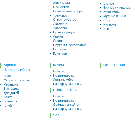
Экономика
В мире
Общество
Бизнес / Финансы
Социальная сфера
Экономика
Транспорт
Музыка и Кино
Строительство
Спорт
Экология
Интернет
Здоровье
Игры
Правопорядок
Армия
Спорт
Наука и Образование
История
Культура
Афиша
Клубы
Объявления
Новороссийска
Список
По интересам
Кино
Лента клубов
Скоро на экранах
Развернутая лента
Рецензии
Викторины
Пользователи
Для детей
Список
Театр
По интересам
Концерты
Сейчас на сайте
Клубы
Развернутая лента
Чат