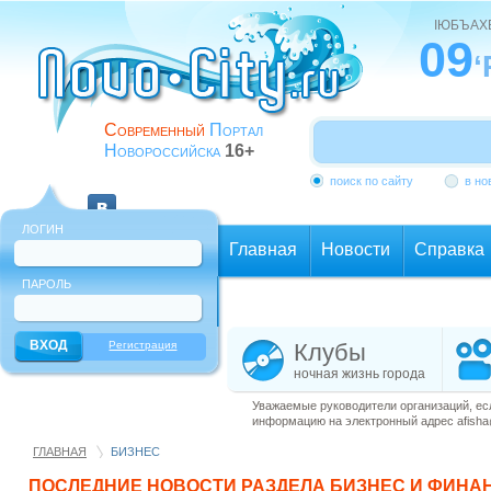
ІЮБЪАХ
09
‘
Современный
Портал
Новороссийска
16+
поиск по сайту
в но
ЛОГИН
Главная
Новости
Справка
ПАРОЛЬ
Еще
Регистрация
Клубы
ночная жизнь города
Уважаемые руководители организаций, ес
информацию на электронный адрес afisha@
ГЛАВНАЯ
БИЗНЕС
ПОСЛЕДНИЕ НОВОСТИ РАЗДЕЛА
БИЗНЕС И ФИНА