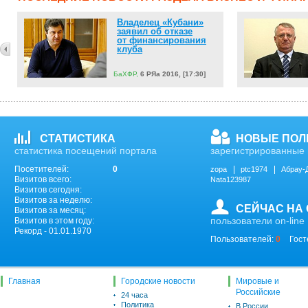
Владелец «Кубани»
заявил об отказе
от финансирования
клуба
БаХФР,
6 РЯа 2016, [17:30]
СТАТИСТИКА
НОВЫЕ ПОЛ
статистика посещений портала
зарегистрированные 
Посетителей:
0
zopa
ptc1974
Абрау-
Визитов всего:
Nata123987
Визитов сегодня:
Визитов за неделю:
СЕЙЧАС НА
Визитов за месяц:
пользователи on-line
Визитов в этом году:
Рекорд - 01.01.1970
Пользователей:
0
Гост
Главная
Городские новости
Мировые и
Российские
24 часа
Политика
В России