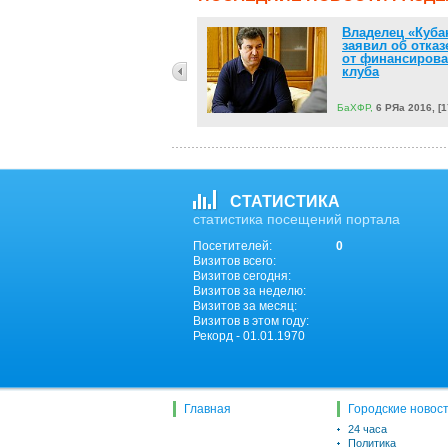
Всемирный банк
Владелец «Куба
ухудшил прогноз
заявил об отказ
по экономике России
от финансиров
клуба
БаХФР,
6 РЯа 2016, [15:46]
БаХФР,
6 РЯа 2016, [1
СТАТИСТИКА
статистика посещений портала
Посетителей:
0
Визитов всего:
Визитов сегодня:
Визитов за неделю:
Визитов за месяц:
Визитов в этом году:
Рекорд - 01.01.1970
Главная
Городские новос
24 часа
Политика