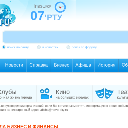
ЇПВЭШЖР
07
‘РТУ
поиск по сайту
в новостях
поиск по форуму
Новости
Справка
Бизнес
Афиша
История
Об
Клубы
Кино
Теа
очная жизнь города
на больших экранах
культу
е руководители организаций, если Вы хотите разместить информацию о своих события
ию на электронный адрес afisha@novo-city.ru
ЕЛА
БИЗНЕС И ФИНАНСЫ