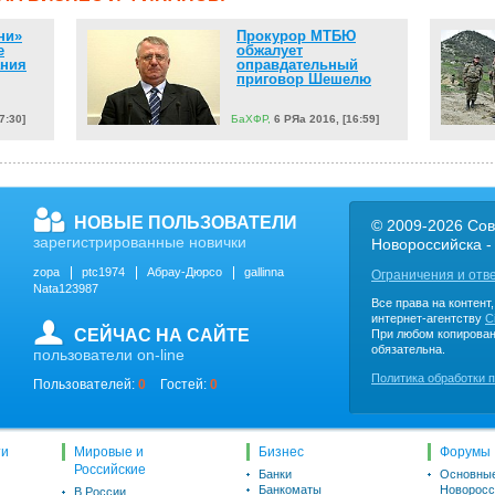
ни»
Прокурор МТБЮ
е
обжалует
ания
оправдательный
приговор Шешелю
7:30]
БаХФР,
6 РЯа 2016, [16:59]
НОВЫЕ ПОЛЬЗОВАТЕЛИ
© 2009-2026 Сов
зарегистрированные новички
Новороссийска -
zopa
ptc1974
Абрау-Дюрсо
gallinna
Ограничения и отв
Nata123987
Все права на контент
интернет-агентству
C
СЕЙЧАС НА САЙТЕ
При любом копирован
обязательна.
пользователи on-line
Политика обработки 
Пользователей:
0
Гостей:
0
ти
Мировые и
Бизнес
Форумы
Российские
Банки
Основны
Банкоматы
Новоросс
В России