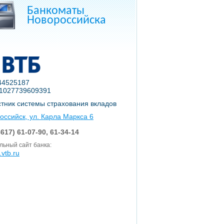
Банкоматы
Новороссийска
44525187
1027739609391
тник системы страхования вкладов
российск, ул. Карла Маркса 6
617) 61-07-90, 61-34-14
ьный сайт банка:
vtb.ru