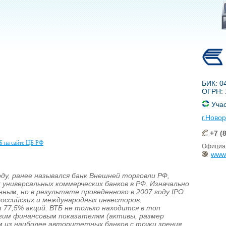
БИК: 0
ОГРН: 
Учас
г.Ново
+7 (8
Б на сайте ЦБ РФ
Официал
www.
оду, ранее назывался банк Внешней торговли РФ,
универсальных коммерческих банков в РФ. Изначально
ным, но в результате проведенного в 2007 году IPO
российских и международных инвесторов.
77,5% акций. ВТБ не только находится в топ
огим финансовым показателям (активы, размер
им из наиболее авторитетных банков с точки зрения