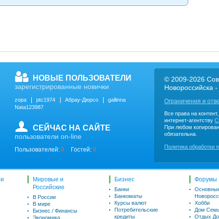
НОВЫЕ ПОЛЬЗОВАТЕЛИ
© 2009-2026 Сов
зарегистрированные новички
Новороссийска -
zopa
ptc1974
Абрау-Дюрсо
gallinna
Ограничения и отв
Nata123987
Все права на контент
интернет-агентству
C
СЕЙЧАС НА САЙТЕ
При любом копирован
обязательна.
пользователи on-line
Политика обработки 
Пользователей:
0
Гостей:
0
ти
Мировые и
Бизнес
Форумы
Российские
Банки
Основны
Банкоматы
Новоросс
В России
Курсы валют
Хобби
В мире
Потребительские
Дом Семь
Бизнес / Финансы
кредиты
Отдых До
Экономика