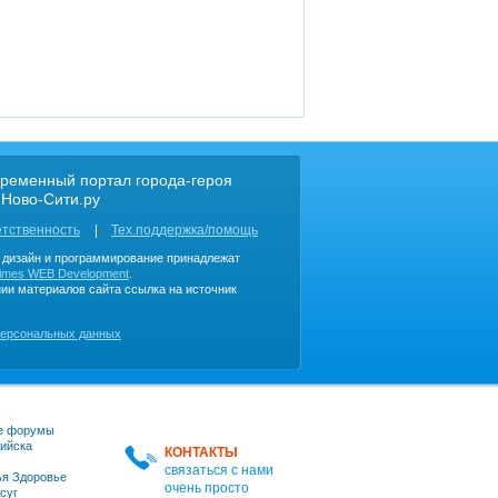
ременный портал города-героя
 Ново-Сити.ру
етственность
Тех.поддержка/помощь
, дизайн и программирование принадлежат
imes WEB Development
.
ии материалов сайта ссылка на источник
персональных данных
е форумы
ийска
КОНТАКТЫ
связаться с нами
я Здоровье
очень просто
суг