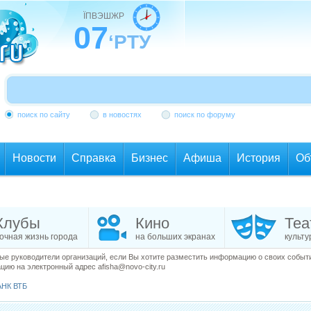
ЇПВЭШЖР
07
‘РТУ
поиск по сайту
в новостях
поиск по форуму
Новости
Справка
Бизнес
Афиша
История
Об
Клубы
Кино
Теа
очная жизнь города
на больших экранах
культу
е руководители организаций, если Вы хотите разместить информацию о своих события
ию на электронный адрес afisha@novo-city.ru
АНК ВТБ