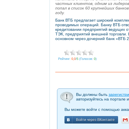
частных клиентов, одним из лидеро
попал в список 60 крупнейших банко
году.
Банк ВТБ предлагает широкий комплек
проводимых операций. Банку ВТБ отво
кредитовании предприятий ведущих от
ТЭК, предприятий внешней торговли. 
основном через дочерний банк «ВТБ 2
Рейтинг:
0,0
/
5
(Голосов:
0
)
Вы должны быть
зарегистр
авторизуйтесь на портале и
Вы можете войти с помощью акка
Войти через ВКонтакте
Войти через ВКонтакте