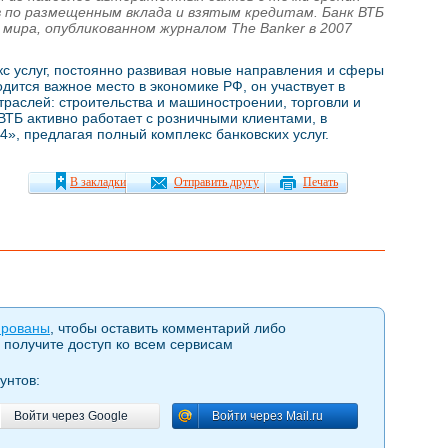
в по размещенным вклада и взятым кредитам. Банк ВТБ
в мира, опубликованном журналом The Banker в 2007
с услуг, постоянно развивая новые направления и сферы
дится важное место в экономике РФ, он участвует в
раслей: строительства и машиностроении, торговли и
ВТБ активно работает с розничными клиентами, в
4», предлагая полный комплекс банковских услуг.
В закладки
Отправить другу
Печать
ированы
, чтобы оставить комментарий либо
 получите доступ ко всем сервисам
унтов:
Войти через Google
Войти через Mail.ru
Войти через Google
Войти через Mail.ru