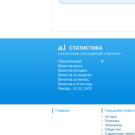
СТАТИСТИКА
статистика посещений портала
Посетителей:
0
Визитов всего:
Визитов сегодня:
Визитов за неделю:
Визитов за месяц:
Визитов в этом году:
Рекорд - 01.01.1970
Главная
Городские новос
24 часа
Политика
Экономика
Общество
Социальная сфера