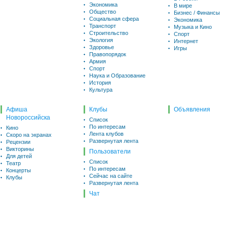
Экономика
В мире
Общество
Бизнес / Финансы
Социальная сфера
Экономика
Транспорт
Музыка и Кино
Строительство
Спорт
Экология
Интернет
Здоровье
Игры
Правопорядок
Армия
Спорт
Наука и Образование
История
Культура
Афиша
Клубы
Объявления
Новороссийска
Список
По интересам
Кино
Лента клубов
Скоро на экранах
Развернутая лента
Рецензии
Викторины
Пользователи
Для детей
Список
Театр
По интересам
Концерты
Сейчас на сайте
Клубы
Развернутая лента
Чат