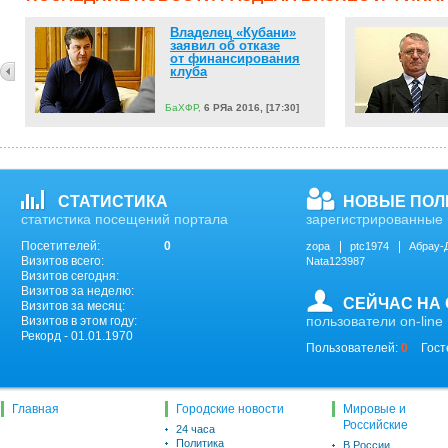
Владелец «Кубани»
заявил об отказе
от финансирования
клуба
БаХФР,
6 РЯа 2016, [17:30]
СТАТИСТИКА
НОВЫЕ ПОЛ
статистика посещений портала
зарегистрированные 
Посетителей:
0
zopa
ptc1974
Абрау-
Визитов всего:
Nata123987
Визитов сегодня:
Визитов за неделю:
СЕЙЧАС НА
Визитов за месяц:
пользователи on-line
Визитов в этом году:
Рекорд - 01.01.1970
Пользователей:
0
Гост
Главная
Городские новости
Мировые и
Российские
24 часа
Политика
В России