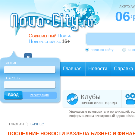
ЗХВТХАУ
06
‘
Современный
Портал
Новороссийска
16+
поиск по сайту
в но
ЛОГИН
Главная
Новости
Справка
ПАРОЛЬ
Еще
Регистрация
Клубы
ночная жизнь города
Уважаемые руководители организаций, ес
информацию на электронный адрес afisha@
ГЛАВНАЯ
БИЗНЕС
ПОСЛЕДНИЕ НОВОСТИ РАЗДЕЛА
БИЗНЕС И ФИНА