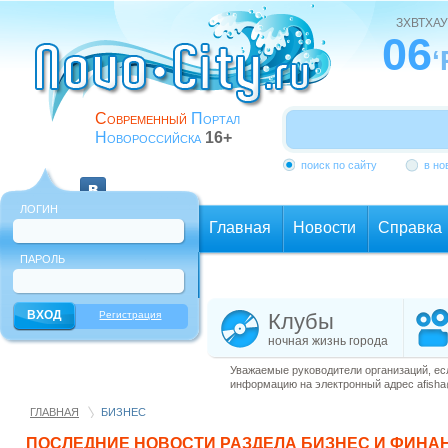
ЗХВТХАУ
06
‘
Современный
Портал
Новороссийска
16+
поиск по сайту
в но
ЛОГИН
Главная
Новости
Справка
ПАРОЛЬ
Еще
Регистрация
Клубы
ночная жизнь города
Уважаемые руководители организаций, ес
информацию на электронный адрес afisha@
ГЛАВНАЯ
БИЗНЕС
ПОСЛЕДНИЕ НОВОСТИ РАЗДЕЛА
БИЗНЕС И ФИНА