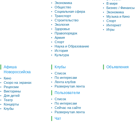
Экономика
В мире
Общество
Бизнес / Финансы
Социальная сфера
Экономика
Транспорт
Музыка и Кино
Строительство
Спорт
Экология
Интернет
Здоровье
Игры
Правопорядок
Армия
Спорт
Наука и Образование
История
Культура
Афиша
Клубы
Объявления
Новороссийска
Список
По интересам
Кино
Лента клубов
Скоро на экранах
Развернутая лента
Рецензии
Викторины
Пользователи
Для детей
Список
Театр
По интересам
Концерты
Сейчас на сайте
Клубы
Развернутая лента
Чат