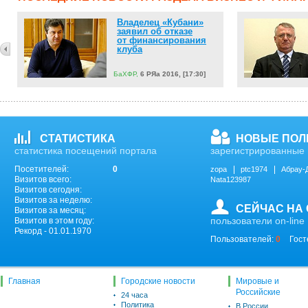
Владелец «Кубани»
заявил об отказе
от финансирования
клуба
БаХФР,
6 РЯа 2016, [17:30]
СТАТИСТИКА
НОВЫЕ ПОЛ
статистика посещений портала
зарегистрированные 
Посетителей:
0
zopa
ptc1974
Абрау-
Визитов всего:
Nata123987
Визитов сегодня:
Визитов за неделю:
СЕЙЧАС НА
Визитов за месяц:
пользователи on-line
Визитов в этом году:
Рекорд - 01.01.1970
Пользователей:
0
Гост
Главная
Городские новости
Мировые и
Российские
24 часа
Политика
В России