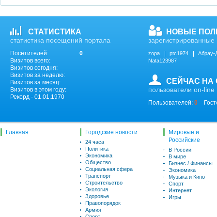
СТАТИСТИКА
НОВЫЕ ПОЛ
статистика посещений портала
зарегистрированные 
Посетителей:
0
zopa
ptc1974
Абрау-
Визитов всего:
Nata123987
Визитов сегодня:
Визитов за неделю:
СЕЙЧАС НА
Визитов за месяц:
пользователи on-line
Визитов в этом году:
Рекорд - 01.01.1970
Пользователей:
0
Гост
Главная
Городские новости
Мировые и
Российские
24 часа
Политика
В России
Экономика
В мире
Общество
Бизнес / Финансы
Социальная сфера
Экономика
Транспорт
Музыка и Кино
Строительство
Спорт
Экология
Интернет
Здоровье
Игры
Правопорядок
Армия
Спорт