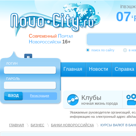
ЇПВЭШЖ
07
‘
Современный
Портал
Новороссийска
16+
поиск по сайту
в но
ЛОГИН
Главная
Новости
Справка
ПАРОЛЬ
Еще
Регистрация
Клубы
ночная жизнь города
Уважаемые руководители организаций, ес
информацию на электронный адрес afisha@
ГЛАВНАЯ
БИЗНЕС
БАНКИ НОВОРОССИЙСКА
КУРСЫ ВАЛЮТ В БА